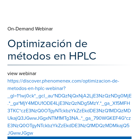
On-Demand Webinar
Optimización de
métodos en HPLC
view webinar
https://discover.phenomenex.com/optimizacion-de-
metodos-en-hplc-webinar?
_gl=1*lwj0ck*_gcl_au*NDQzNjQxNjA2LjE3NzQzNDg0MjE
.*_ga*MjY4MDU1ODE4LjE3NzQzNDg5MzY.*_ga_X15MFH
3TKC*czE3NzQ0OTgyNTckbzYkZzEkdDE3NzQ1MDQzMD
UkajQ3JGwwJGgxNTM1MTg3NA..*_ga_790WGKEF4G*cz
E3NzQ0OTgyNTckbzYkZzEkdDE3NzQ1MDQzMDMkajQ5
JGwwJGgw